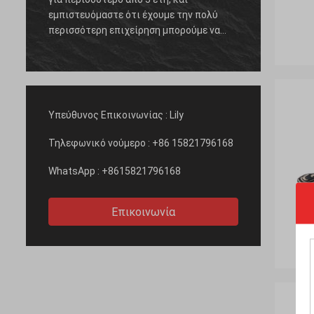
ο
εμπιστευόμαστε ότι έχουμε την πολύ
profes
o
περισσότερη επιχείρηση μπορούμε να
provee
εργαστούμε μαζί στο εγγύς μέλλον, όλο
por ser
εξαρτάται από τη μεγάλη και αποδοτική
comuni
υπηρεσία της Kama και τον υψηλό -
gran p
ποιότητα των προϊόντων.
Υπεύθυνος Επικοινωνίας :
Lily
Τηλεφωνικό νούμερο :
+86 15821796168
WhatsApp :
+8615821796168
Επικοινωνία