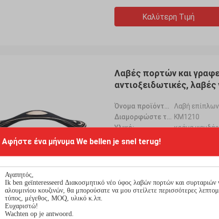
ional Υ mercancías de buena
cooperando estado hemo
Καλύτερη Τιμή
dor nuestro sido της Kama εκτάριο
EN tiempo envios buena c
vicio calidad. EN español
Υ. EN EL con Queremos c
carnos ES EL incentivo των Η.Ε
Λα cooperación.
oder directamente
Λαβές πορτών και γραφ
αντιοξειδωτικές, λαβές
Όνομα προϊόντων:
Λαβή επίπλων
Διαμορφώστε το αριθ.:
KM1210
Υλικό:
κράμα ψευδά
Αφήστε ένα μήνυμα
We bellen je snel terug!
Καλύτερη Τιμή
Μαύρες λαβές υλικού γρ