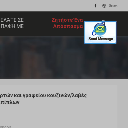
Greek
 ΕΛΆΤΕ ΣΕ
Ζητήστε Ένα
ΕΠΑΦΉ ΜΕ
Απόσπασμα
描
述
ρτών και γραφείου κουζινών/λαβές
επίπλων
ργυρου