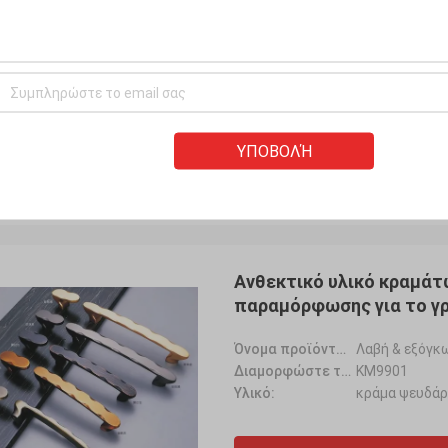
ύφος λαβών πορτών ντ
Όνομα:
λαβές πορτών
Υλικό::
κράμα ψευδά
Χρώμα::
ο Μαύρος, χρυ
ΥΠΟΒΟΛΉ
Καλύτερη Τιμή
Ανθεκτικό υλικό κραμάτ
παραμόρφωσης για το γ
Όνομα προϊόντων:
Λαβή & εξόγκ
Διαμορφώστε το αριθ.:
KM9901
Υλικό:
κράμα ψευδά