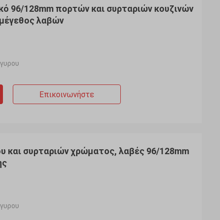
κό 96/128mm πορτών και συρταριών κουζινών
μέγεθος λαβών
ργυρου
Επικοινωνήστε
υ και συρταριών χρώματος, λαβές 96/128mm
ης
Wendy
ργυρου
una ES
Έχουμε συνεργαστεί ο ένας με τον άλλον
os años
για περισσότερο από 5 έτη, και