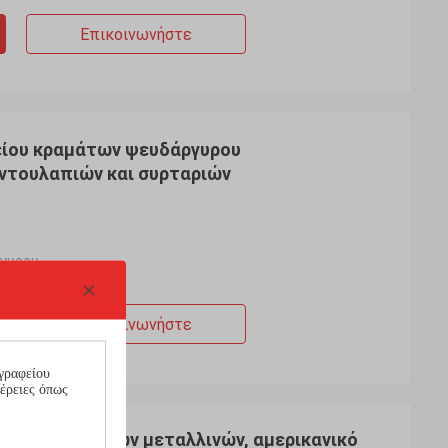
s por ya, muy το
εμπιστευόμαστε ότι έχουμε την πολύ
Επικοινωνήστε
alidad Υ servicio
περισσότερη επιχείρηση μπορούμε να
ontinuar futuro
εργαστούμε μαζί στο εγγύς μέλλον, όλο
εξαρτάται από τη μεγάλη και αποδοτική
υπηρεσία της Kama και τον υψηλό -
ποιότητα των προϊόντων.
είου κραμάτων ψευδάργυρου
 ντουλαπιών και συρταριών
ργυρου
Επικοινωνήστε
αφείου κουζινών μεταλλινών, αμερικανικό