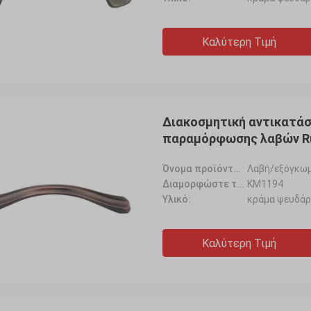
Καλύτερη Τιμή
Διακοσμητική αντικατάσ
παραμόρφωσης λαβών Ru
Όνομα προϊόντων:
Λαβή/εξόγκω
Διαμορφώστε το αριθ.:
KM1194
Υλικό:
κράμα ψευδά
Καλύτερη Τιμή