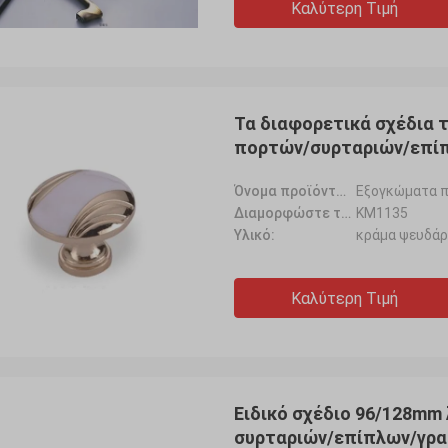
Καλύτερη Τιμή
Τα διαφορετικά σχέδια 
πορτών/συρταριών/επίπ
Όνομα προϊόντων:
Εξογκώματα 
Διαμορφώστε το αριθ.:
KM1135
Υλικό:
κράμα ψευδά
Καλύτερη Τιμή
Ειδικό σχέδιο 96/128mm
συρταριών/επίπλων/γρα