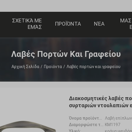
ΣΧΕΤΙΚΆ ΜΕ
ΜΑΣ
ΠΡΟΪΌΝΤΑ
ΝΈΑ
ΕΜΆΣ
Λαβές Πορτών Και Γραφείου
Αρχική Σελίδα
/
Προϊόντα
/
Λαβές πορτών και γραφείου
Διακοσμητικές λαβές πο
συρταριών ντουλαπιών 
Όνομα προϊόντων:
Λαβή επίπλων
Διαμορφώστε το αριθ.:
KM1197
Υλικό:
κράμα ψευδά