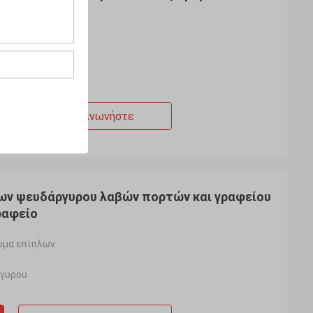
ουλαπών
 μονάδων κουζινών
ργυρου
σός, χαλκός κ.λπ.
Επικοινωνήστε
ων ψευδάργυρου λαβών πορτών και γραφείου
ραφείο
ωμα επίπλων
ργυρου