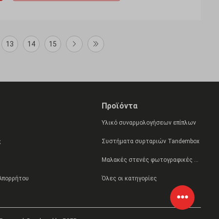
13
14
15
Προϊόντα
Υλικό συναρμολογήσεων επίπλων
ς
Συστήματα συρταριών Tandembox
Μαλακές στενές φωτογραφικές διαφάνειες συρταριών
 Απορρήτου
Όλες οι κατηγορίες