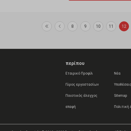
8
9
10
11
12
περίπου
Εταιρικό Προφίλ
Νέα
Γύρος εργοστασίων
Υποθέσει
Ποιοτικός έλεγχος
Sitemap
επαφή
Πολιτική