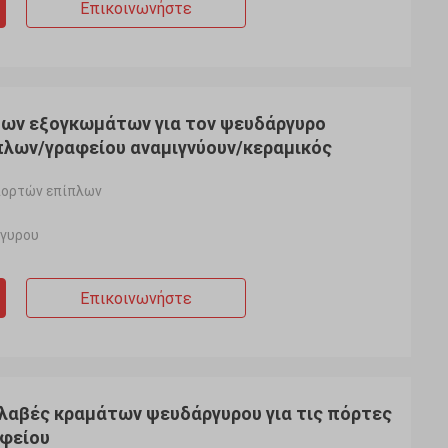
Επικοινωνήστε
των εξογκωμάτων για τον ψευδάργυρο
λων/γραφείου αναμιγνύουν/κεραμικός
πορτών επίπλων
ργυρου
Επικοινωνήστε
 λαβές κραμάτων ψευδάργυρου για τις πόρτες
φείου