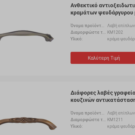
Ανθεκτικό αντιοξειδωτι
κραμάτων ψευδάργυρου 
Όνομα προϊόντων:
Λαβή επίπλων
Διαμορφώστε το αριθ.:
KM1202
Υλικό:
κράμα ψευδά
Καλύτερη Τιμή
Διάφορες λαβές γραφείο
κουζινών αντικατάστασ
Όνομα προϊόντων:
Λαβή επίπλων
Fernando
Ana
Διαμορφώστε το αριθ.:
KM1211
Υλικό:
κράμα ψευδά
 años, muy ellos experiencia buena
Το muy empresa buena 
 hemos ahora hasta con, muy
Consideramos que, vari