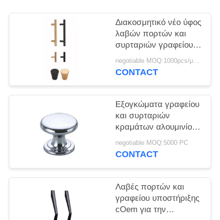
PRIVACY
POLICY
Διακοσμητικό νέο ύφος
λαβών πορτών και
συρταριών γραφείου
αλουμινίου κουζινών
negotiable MOQ:1000pcs/μέγεθος/χρώμα
CONTACT
Εξογκώματα γραφείου
και συρταριών
κραμάτων αλουμινίου/
εξογκώματα υλικού
negotiable MOQ:5000 PC
επίπλων
CONTACT
Λαβές πορτών και
γραφείου υποστήριξης
cOem για την