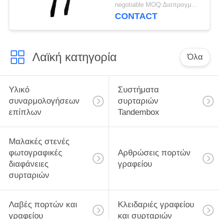
πρόληψη πυρκαγιάς
negotiable MOQ:Διαπραγμάτευση
εγχώριας χρήσης
CONTACT
Λαϊκή κατηγορία
Όλα
Υλικό
Συστήματα
συναρμολογήσεων
συρταριών
επίπλων
Tandembox
Μαλακές στενές
φωτογραφικές
Αρθρώσεις πορτών
διαφάνειες
γραφείου
συρταριών
Λαβές πορτών και
Κλειδαριές γραφείου
γραφείου
και συρταριών