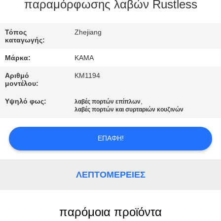
ΈΛΕΓΧΟΣ
παραμόρφωσης λαβών Rustless
ΜΑΣ
Τόπος
Zhejiang
καταγωγής:
ΕΛΆΤΕ
Μάρκα:
KAMA
ΣΕ
Αριθμό
KM1194
ΕΠΑΦΉ
μοντέλου:
ΜΕ
Υψηλό φως:
,
λαβές πορτών επίπλων
λαβές πορτών και συρταριών κουζινών
ΖΗΤΉΣΤΕ
ΕΠΑΦΉ!
ΈΝΑ
ΑΠΌΣΠΑΣΜΑ
ΛΕΠΤΟΜΈΡΕΙΕΣ
SITEMAP
παρόμοια προϊόντα