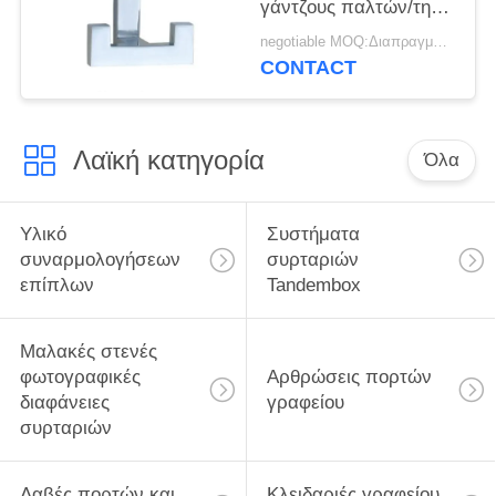
γάντζους παλτών/τη
μεμονωμένη αντοχή
negotiable MOQ:Διαπραγμάτευση
γάντζων τοίχων
CONTACT
Λαϊκή κατηγορία
Όλα
Υλικό
Συστήματα
συναρμολογήσεων
συρταριών
επίπλων
Tandembox
Μαλακές στενές
φωτογραφικές
Αρθρώσεις πορτών
διαφάνειες
γραφείου
συρταριών
Λαβές πορτών και
Κλειδαριές γραφείου