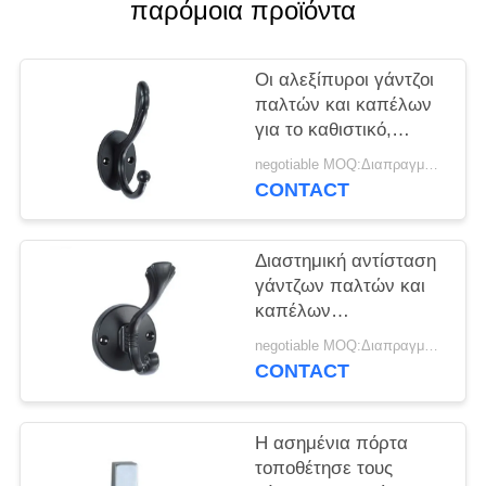
PRIVACY
παρόμοια προϊόντα
POLICY
Οι αλεξίπυροι γάντζοι
παλτών και καπέλων
για το καθιστικό,
έπιπλα διατηρούν
negotiable MOQ:Διαπραγμάτευση
ελεύθερο
CONTACT
Διαστημική αντίσταση
γάντζων παλτών και
καπέλων
αποταμίευσης στην
negotiable MOQ:Διαπραγμάτευση
υγρασία αντίκτυπου
CONTACT
αντιοξειδωτική
Η ασημένια πόρτα
τοποθέτησε τους